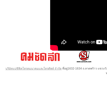
บริษัทแปซิฟิคโทรคมนาคมและโทรศัพท์ จำกัด
ที่อยู่1632-1634 ถ.ลาดพร้าว แขวง