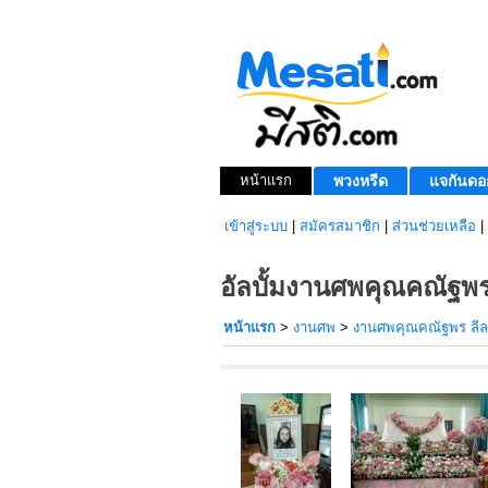
หน้าแรก
พวงหรีด
แจกันดอ
เข้าสู่ระบบ
|
สมัครสมาชิก
|
ส่วนช่วยเหลือ
|
อัลบั้มงานศพคุณคณัฐพ
หน้าแรก
>
งานศพ
>
งานศพคุณคณัฐพร ลี