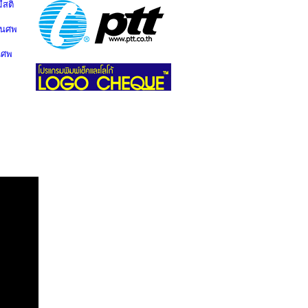
สติ
านศพ
นศพ