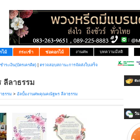
กไม้
กระเช้า
ช่อดอกไม้
งานศพ
บทความมีสติ
ชำระเงิน(บัตรเครดิต)
|
ตรวจสอบสถานะการจัดส่งใบเสร็จ
ร ลีลาธรรม
ตะก
ลาธรรม
>
อัลบั้มงานศพคุณคณัฐพร ลีลาธรรม
วัน 