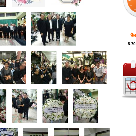
จั
8.30