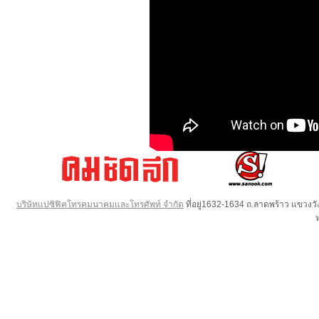
บริษัทแปซิฟิคโทรคมนาคมและโทรศัพท์ จำกัด
ที่อยู่1632-1634 ถ.ลาดพร้าว แขวง