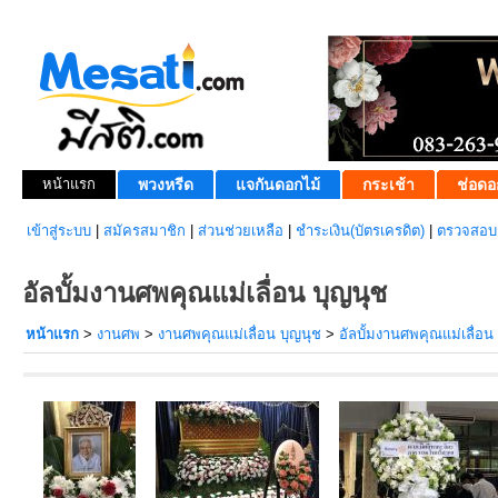
หน้าแรก
พวงหรีด
แจกันดอกไม้
กระเช้า
ช่อดอ
เข้าสู่ระบบ
|
สมัครสมาชิก
|
ส่วนช่วยเหลือ
|
ชำระเงิน(บัตรเครดิต)
|
ตรวจสอบส
อัลบั้มงานศพคุณแม่เลื่อน บุญนุช
หน้าแรก
>
งานศพ
>
งานศพคุณแม่เลื่อน บุญนุช
>
อัลบั้มงานศพคุณแม่เลื่อน