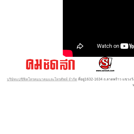
บริษัทแปซิฟิคโทรคมนาคมและโทรศัพท์ จำกัด
ที่อยู่1632-1634 ถ.ลาดพร้าว แขวง