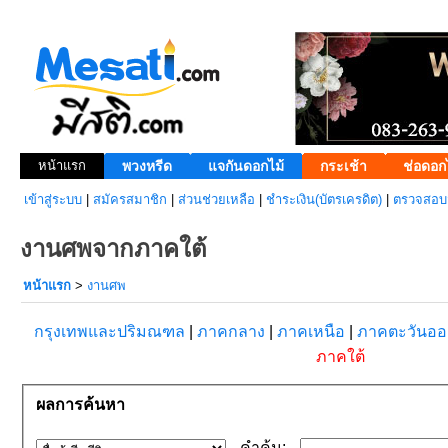
หน้าแรก
พวงหรีด
แจกันดอกไม้
กระเช้า
ช่อดอก
เข้าสู่ระบบ
|
สมัครสมาชิก
|
ส่วนช่วยเหลือ
|
ชำระเงิน(บัตรเครดิต)
|
ตรวจสอบส
งานศพจากภาคใต้
หน้าแรก
>
งานศพ
กรุงเทพและปริมณฑล
|
ภาคกลาง
|
ภาคเหนือ
|
ภาคตะวันอ
ภาคใต้
ผลการค้นหา
คำค้น: