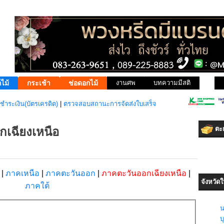
ไม้
กระเช้า
ช่อดอกไม้
งานศพ
บทความมีสติ
ชำระเงิน(บัตรเครดิต)
|
ตรวจสอบสถานะการจัดส่งใบเสร็จ
เฉียงเหนือ
ตะก
ง
|
ภาคเหนือ
|
ภาคตะวันออก
|
ภาคตะวันออกเฉียงเหนือ
|
จังหวัด
ภาคใต้
น
บุ