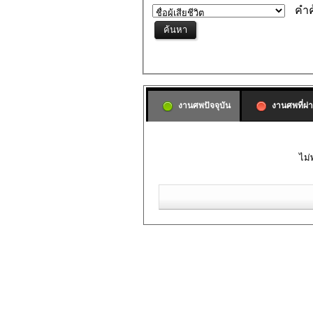
คำค
งานศพปัจจุบัน
งานศพที่ผ่
ไม่