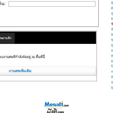
สุ
้น:
ศ
อ
ย
ช
อ
ห
านมาแล้ว
ข
อ
เ
ห
พบงานศพที่กำลังจัดอยู่ ณ พื้นที่นี้
ม
ร้
งานศพเพิ่มเติม
กา
ส
น
ม