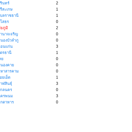
รินทร์
2
รีสะเกษ
1
ุบลราชธานี
1
โสธร
0
ัยภูมิ
2
ำนาจเจริญ
0
นองบัวลำภู
0
อนแก่น
3
ุดรธานี
1
ลย
0
นองคาย
0
หาสารคาม
0
อยเอ็ด
1
ฬสินธุ์
3
กลนคร
0
ครพนม
3
ุกดาหาร
0