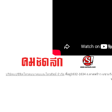
บริษัทแปซิฟิคโทรคมนาคมและโทรศัพท์ จำกัด
ที่อยู่1632-1634 ถ.ลาดพร้าว แขวง