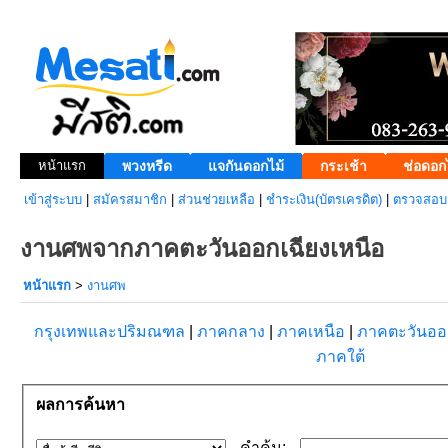
หน้าแรก
พวงหรีด
แจกันดอกไม้
กระเช้า
ช่อดอก
เข้าสู่ระบบ
|
สมัครสมาชิก
|
ส่วนช่วยเหลือ
|
ชำระเงิน(บัตรเครดิต)
|
ตรวจสอบส
งานศพจากภาคตะวันออกเฉียงเหนือ
หน้าแรก
>
งานศพ
กรุงเทพและปริมณฑล
|
ภาคกลาง
|
ภาคเหนือ
|
ภาคตะวันอ
ภาคใต้
ผลการค้นหา
คำค้น: