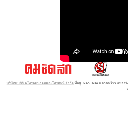
บริษัทแปซิฟิคโทรคมนาคมและโทรศัพท์ จำกัด
ที่อยู่1632-1634 ถ.ลาดพร้าว แขวง