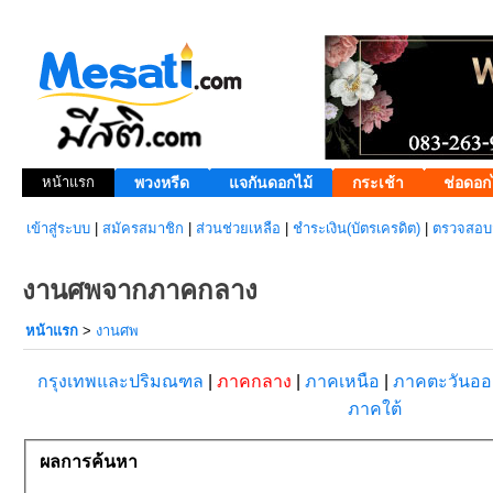
หน้าแรก
พวงหรีด
แจกันดอกไม้
กระเช้า
ช่อดอก
เข้าสู่ระบบ
|
สมัครสมาชิก
|
ส่วนช่วยเหลือ
|
ชำระเงิน(บัตรเครดิต)
|
ตรวจสอบส
งานศพจากภาคกลาง
หน้าแรก
>
งานศพ
กรุงเทพและปริมณฑล
|
ภาคกลาง
|
ภาคเหนือ
|
ภาคตะวันอ
ภาคใต้
ผลการค้นหา