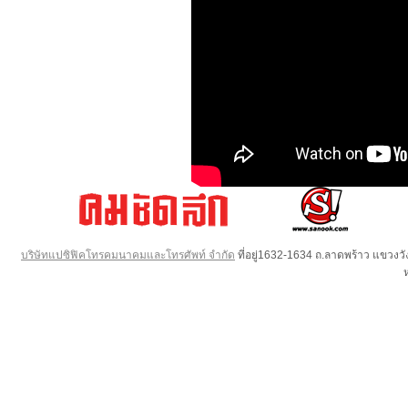
บริษัทแปซิฟิคโทรคมนาคมและโทรศัพท์ จำกัด
ที่อยู่1632-1634 ถ.ลาดพร้าว แขวง