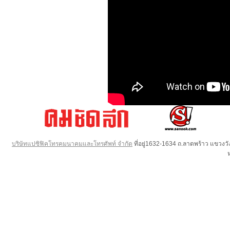
บริษัทแปซิฟิคโทรคมนาคมและโทรศัพท์ จำกัด
ที่อยู่1632-1634 ถ.ลาดพร้าว แขวง