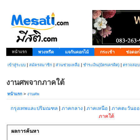
หน้าแรก
พวงหรีด
แจกันดอกไม้
กระเช้า
ช่อดอก
เข้าสู่ระบบ
|
สมัครสมาชิก
|
ส่วนช่วยเหลือ
|
ชำระเงิน(บัตรเครดิต)
|
ตรวจสอบส
งานศพจากภาคใต้
หน้าแรก
>
งานศพ
กรุงเทพและปริมณฑล
|
ภาคกลาง
|
ภาคเหนือ
|
ภาคตะวันอ
ภาคใต้
ผลการค้นหา