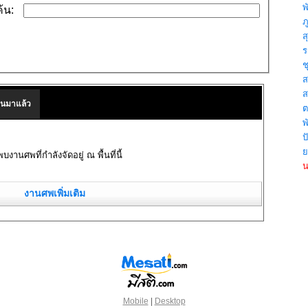
พ
้น:
ภู
ส
ร
ช
ส
ส
านมาแล้ว
ต
พั
ป
ย
พบงานศพที่กำลังจัดอยู่ ณ พื้นที่นี้
น
งานศพเพิ่มเติม
Mobile
|
Desktop