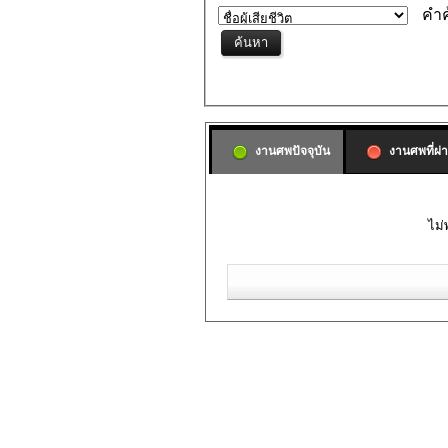
คำค
งานศพปัจจุบัน
งานศพที่ผ่
ไม่