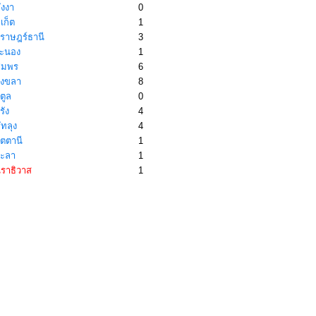
ังงา
0
เก็ต
1
ุราษฎร์ธานี
3
ะนอง
1
ุมพร
6
งขลา
8
ตูล
0
รัง
4
ทลุง
4
ัตตานี
1
ะลา
1
ราธิวาส
1