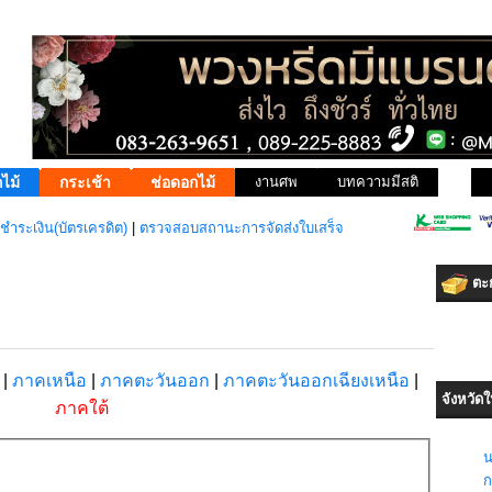
ไม้
กระเช้า
ช่อดอกไม้
งานศพ
บทความมีสติ
ชำระเงิน(บัตรเครดิต)
|
ตรวจสอบสถานะการจัดส่งใบเสร็จ
ตะก
ง
|
ภาคเหนือ
|
ภาคตะวันออก
|
ภาคตะวันออกเฉียงเหนือ
|
จังหวัด
ภาคใต้
น
กร