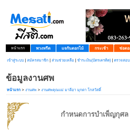
หน้าแรก
พวงหรีด
แจกันดอกไม้
กระเช้า
ช่อดอ
เข้าสู่ระบบ
|
สมัครสมาชิก
|
ส่วนช่วยเหลือ
|
ชำระเงิน(บัตรเครดิต)
|
ตรวจสอบส
ข้อมูลงานศพ
หน้าแรก
>
งานศพ
>
งานศพคุณแม่ มาลีอา มุกดา โกสวัสดิ์
กำหนดการบำเพ็ญกุศล