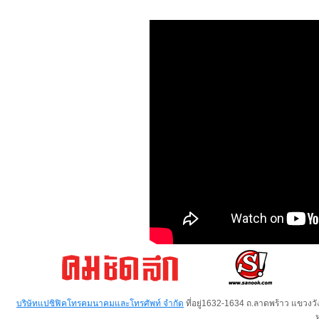
บริษัทแปซิฟิคโทรคมนาคมและโทรศัพท์ จำกัด
ที่อยู่1632-1634 ถ.ลาดพร้าว แขวง