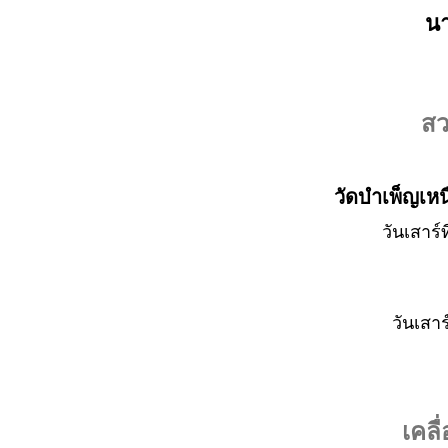
นา
สว
วัดบำเพ็ญเห
วันเสาร์
วันเสาร
เคลื