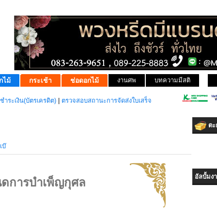
กไม้
กระเช้า
ช่อดอกไม้
งานศพ
บทความมีสติ
ชำระเงิน(บัตรเครดิต)
|
ตรวจสอบสถานะการจัดส่งใบเสร็จ
ตะก
เบ๊
อัลบั้ม
ดการบำเพ็ญกุศล