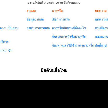
สงวนลิขสิทธิ์ © 2554 - 2569 มีสติดอทคอม
งานศพ
พวงหรีด
บทความ
ข้อมูลงานศพ
เลือกพวงหรีด
บทความมี
วามเป็นส่วน
ลงประกาศงานศพ
พวงหรีดมีแบรนด์คืออะไร
หนังสือง
ขั้นตอนการสั่งซื้อพวงหรีด
กลอนงา
บริการ
ช่องทางและวิธีชำระค่าพวงหรีด
อัลบั้มรูป
ป็นสมาชิก
มีสติบนสื่อไทย