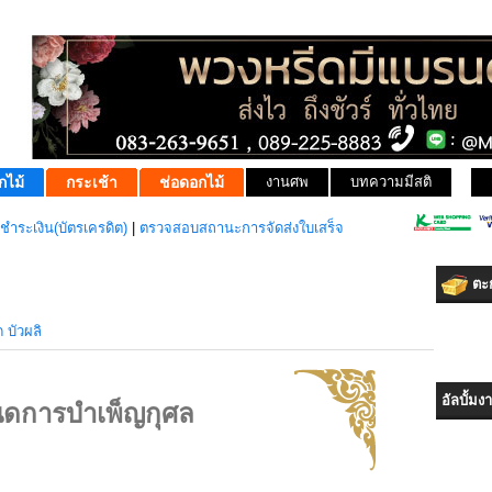
กไม้
กระเช้า
ช่อดอกไม้
งานศพ
บทความมีสติ
ชำระเงิน(บัตรเครดิต)
|
ตรวจสอบสถานะการจัดส่งใบเสร็จ
ตะก
 บัวผลิ
อัลบั้ม
ดการบำเพ็ญกุศล