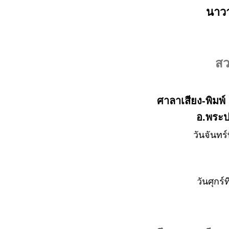
นาวา
สว
ศาลาเสียง-พิมพ
อ.พระ
วันจันทร
วันศุกร์