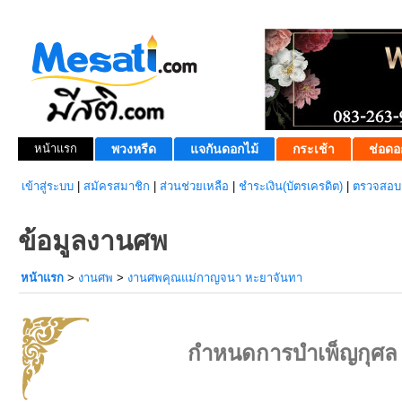
หน้าแรก
พวงหรีด
แจกันดอกไม้
กระเช้า
ช่อดอ
เข้าสู่ระบบ
|
สมัครสมาชิก
|
ส่วนช่วยเหลือ
|
ชำระเงิน(บัตรเครดิต)
|
ตรวจสอบส
ข้อมูลงานศพ
หน้าแรก
>
งานศพ
>
งานศพคุณแม่กาญจนา หะยาจันทา
กำหนดการบำเพ็ญกุศล