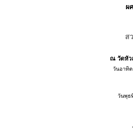
ผศ
สว
ณ วัดหั
วันอาทิต
วันพุธ