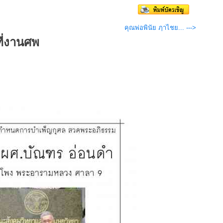
คุณพ่อพินัย ฦาไชย... --->
ี่งานศพ