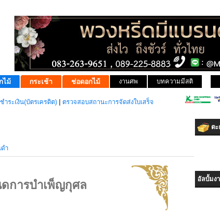
กไม้
กระเช้า
ช่อดอกไม้
งานศพ
บทความมีสติ
ชำระเงิน(บัตรเครดิต)
|
ตรวจสอบสถานะการจัดส่งใบเสร็จ
ตะก
นดำ
อัลบั้ม
ดการบำเพ็ญกุศล