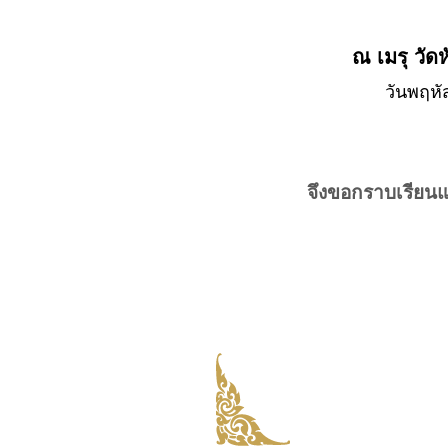
ณ เมรุ วั
วันพฤหั
จึงขอกราบเรียน