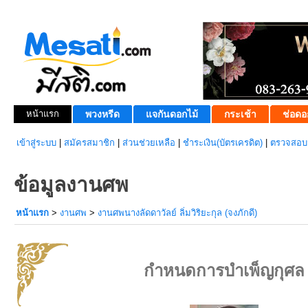
หน้าแรก
พวงหรีด
แจกันดอกไม้
กระเช้า
ช่อดอ
เข้าสู่ระบบ
|
สมัครสมาชิก
|
ส่วนช่วยเหลือ
|
ชำระเงิน(บัตรเครดิต)
|
ตรวจสอบส
ข้อมูลงานศพ
หน้าแรก
>
งานศพ
>
งานศพนางลัดดาวัลย์ ลิ่มวิริยะกุล (จงภักดี)
กำหนดการบำเพ็ญกุศล