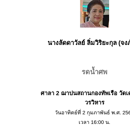
นางลัดดาวัลย์ ลิ่มวิริยะกุล (จงภ
รดน้ำศพ
ศาลา 2 ฌาปนสถานกองทัพเรือ วัดเคร
วรวิหาร
วันอาทิตย์ที่ 2 กุมภาพันธ์ พ.ศ. 25
เวลา 16:00 น.