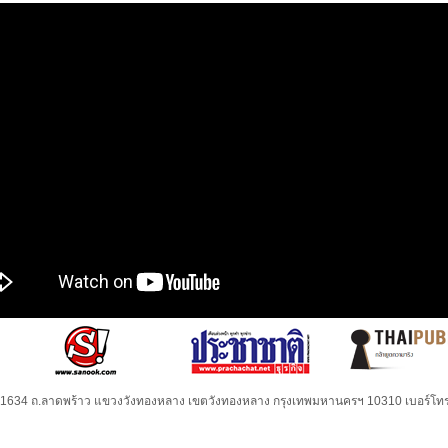
32-1634 ถ.ลาดพร้าว แขวงวังทองหลาง เขตวังทองหลาง กรุงเทพมหานครฯ 10310 เบอร์โทร