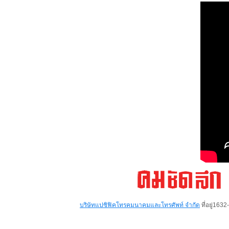
บริษัทแปซิฟิคโทรคมนาคมและโทรศัพท์ จำกัด
ที่อยู่16