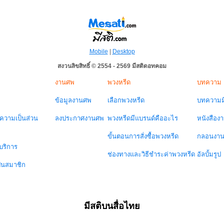
Mobile
|
Desktop
สงวนลิขสิทธิ์ © 2554 - 2569 มีสติดอทคอม
งานศพ
พวงหรีด
บทความ
ข้อมูลงานศพ
เลือกพวงหรีด
บทความมี
วามเป็นส่วน
ลงประกาศงานศพ
พวงหรีดมีแบรนด์คืออะไร
หนังสือง
ขั้นตอนการสั่งซื้อพวงหรีด
กลอนงา
บริการ
ช่องทางและวิธีชำระค่าพวงหรีด
อัลบั้มรูป
ป็นสมาชิก
มีสติบนสื่อไทย