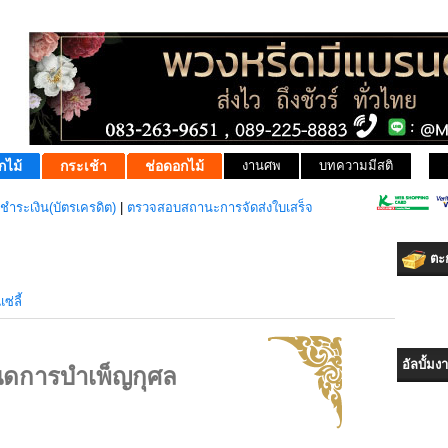
กไม้
กระเช้า
ช่อดอกไม้
งานศพ
บทความมีสติ
ชำระเงิน(บัตรเครดิต)
|
ตรวจสอบสถานะการจัดส่งใบเสร็จ
ตะก
่ลี้
อัลบั้ม
ดการบำเพ็ญกุศล