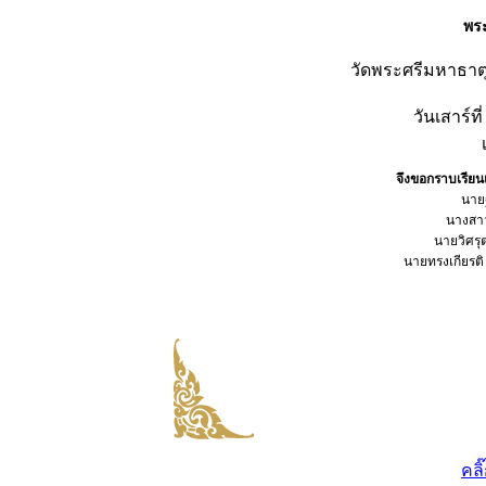
พร
วัดพระศรีมหาธาต
วันเสาร์ท
จึงขอกราบเรีย
นายฐ
นางสาว
นายวิศรุ
นายทรงเกียรติ
คลิ๊