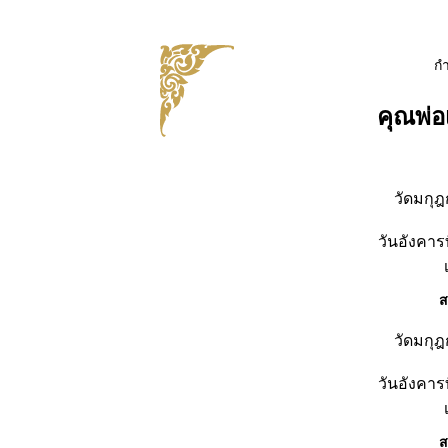
ก
คุณพ่อ
วัดมกุฎ
วันอังคารท
ส
วัดมกุฎ
วันอังคารท
ส