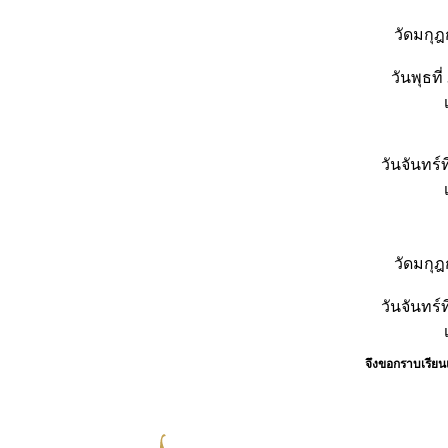
วัดมกุฎ
วันพุธที
วันจันทร์
วัดมกุฎ
วันจันทร์
จึงขอกราบเรีย