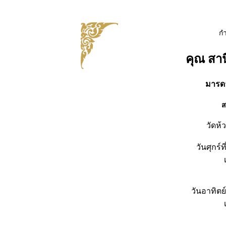
ก
คุณ สา
มารด
ส
วัดห้
วันศุกร์
วันอาทิตย