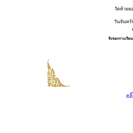
วัดห้วยย
วันจันทร์
จึงขอกราบเรีย
คลิ๊