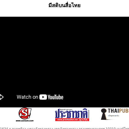
มีสติบนสื่อไทย
32-1634 ถ.ลาดพร้าว แขวงวังทองหลาง เขตวังทองหลาง กรุงเทพมหานครฯ 10310 เบอร์โทร