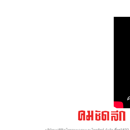
บริษัทแปซิฟิคโทรคมนาคมและโทรศัพท์ จำกัด
ที่อยู่16