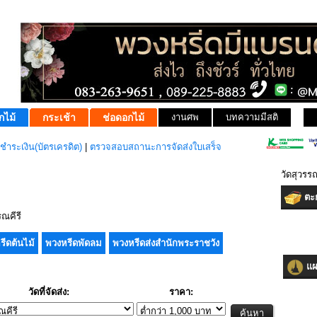
กไม้
กระเช้า
ช่อดอกไม้
งานศพ
บทความมีสติ
ชำระเงิน(บัตรเครดิต)
|
ตรวจสอบสถานะการจัดส่งใบเสร็จ
วัดสุวร
ตะก
ณคีรี
รีดต้นไม้
พวงหรีดพัดลม
พวงหรีดส่งสำนักพระราชวัง
แผน
วัดที่จัดส่ง:
ราคา: