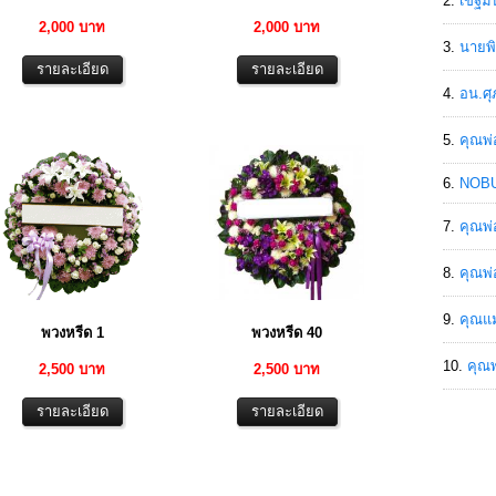
เขฐ์ม
2,000 บาท
2,000 บาท
นายพิ
อน.ศุ
คุณพ่
NOBU
คุณพ่
คุณพ่
คุณแม
พวงหรีด 1
พวงหรีด 40
คุณพ
2,500 บาท
2,500 บาท