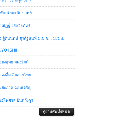
ินทรา เชวงกูล (จ๋า)
พัฒน์ พะเนียงเวทย์
ภณัฏฐ์ จรัสจิรภัทร์
อ ฐิตินนทน์ สุรดิฐนันท์ ม.ป.ช. , ม.ว.ม.
YO ISHII
อยงยุทธ ผดุงรัตน์
อจงลิ้ม สืบสายไทย
่สะอาด ฉ่อนเจริญ
่อไพศาล ปันทวังกูร