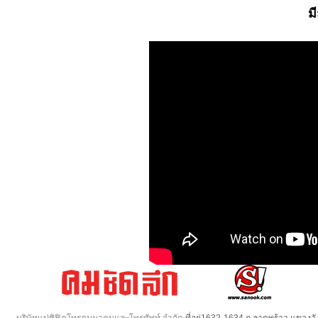
ม
บริษัทแปซิฟิคโทรคมนาคมและโทรศัพท์ จำกัด
ที่อยู่1632-1634 ถ.ลาดพร้าว แขวง