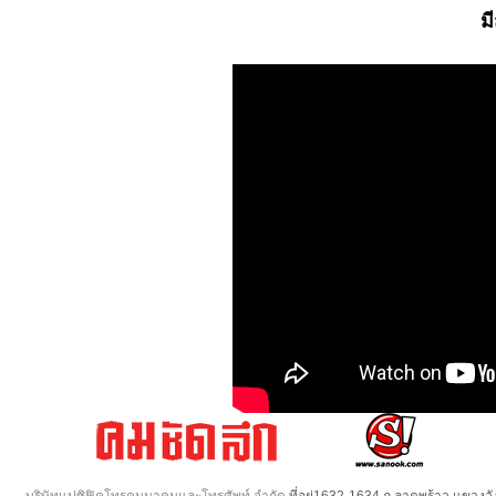
ม
บริษัทแปซิฟิคโทรคมนาคมและโทรศัพท์ จำกัด
ที่อยู่1632-1634 ถ.ลาดพร้าว แขวง