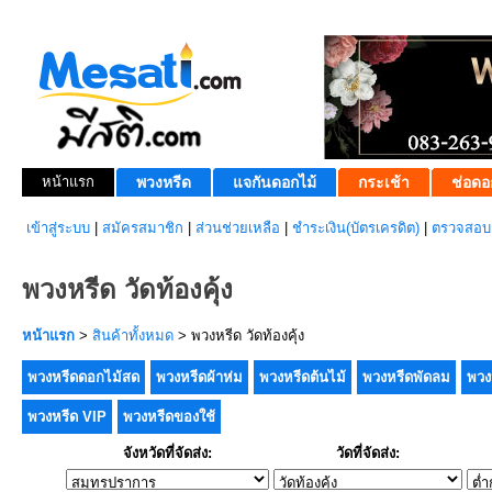
หน้าแรก
พวงหรีด
แจกันดอกไม้
กระเช้า
ช่อดอ
เข้าสู่ระบบ
|
สมัครสมาชิก
|
ส่วนช่วยเหลือ
|
ชำระเงิน(บัตรเครดิต)
|
ตรวจสอบส
พวงหรีด วัดท้องคุ้ง
หน้าแรก
>
สินค้าทั้งหมด
> พวงหรีด วัดท้องคุ้ง
พวงหรีดดอกไม้สด
พวงหรีดผ้าห่ม
พวงหรีดต้นไม้
พวงหรีดพัดลม
พวง
พวงหรีด VIP
พวงหรีดของใช้
จังหวัดที่จัดส่ง:
วัดที่จัดส่ง: