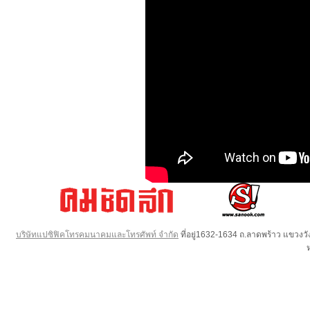
บริษัทแปซิฟิคโทรคมนาคมและโทรศัพท์ จำกัด
ที่อยู่1632-1634 ถ.ลาดพร้าว แขวง