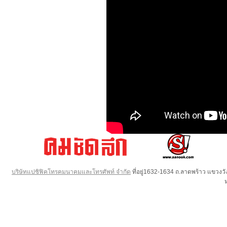
บริษัทแปซิฟิคโทรคมนาคมและโทรศัพท์ จำกัด
ที่อยู่1632-1634 ถ.ลาดพร้าว แขวง