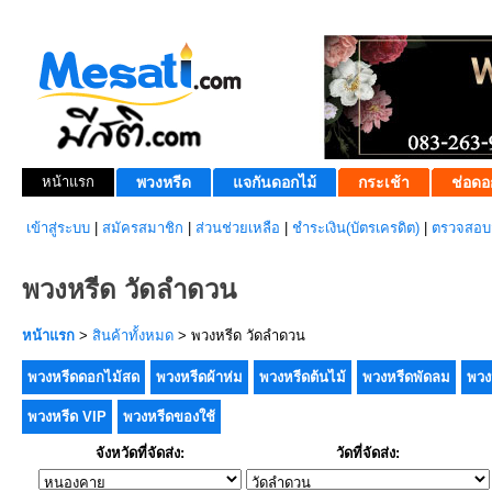
หน้าแรก
พวงหรีด
แจกันดอกไม้
กระเช้า
ช่อดอ
เข้าสู่ระบบ
|
สมัครสมาชิก
|
ส่วนช่วยเหลือ
|
ชำระเงิน(บัตรเครดิต)
|
ตรวจสอบส
พวงหรีด วัดลำดวน
หน้าแรก
>
สินค้าทั้งหมด
> พวงหรีด วัดลำดวน
พวงหรีดดอกไม้สด
พวงหรีดผ้าห่ม
พวงหรีดต้นไม้
พวงหรีดพัดลม
พวง
พวงหรีด VIP
พวงหรีดของใช้
จังหวัดที่จัดส่ง:
วัดที่จัดส่ง: