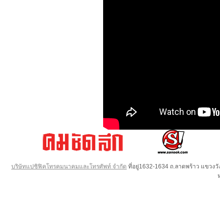
บริษัทแปซิฟิคโทรคมนาคมและโทรศัพท์ จำกัด
ที่อยู่1632-1634 ถ.ลาดพร้าว แขวง