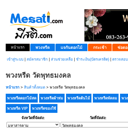
หน้าแรก
พวงหรีด
แจกันดอกไม้
กระเช้า
ช่อดอ
เข้าสู่ระบบ
|
สมัครสมาชิก
|
ส่วนช่วยเหลือ
|
ชำระเงิน(บัตรเครดิต)
|
ตรวจสอบส
พวงหรีด วัดพุทธมงคล
หน้าแรก
>
สินค้าทั้งหมด
> พวงหรีด วัดพุทธมงคล
พวงหรีดดอกไม้สด
พวงหรีดผ้าห่ม
พวงหรีดต้นไม้
พวงหรีดพัดลม
พวง
พวงหรีด VIP
พวงหรีดของใช้
จังหวัดที่จัดส่ง:
วัดที่จัดส่ง: