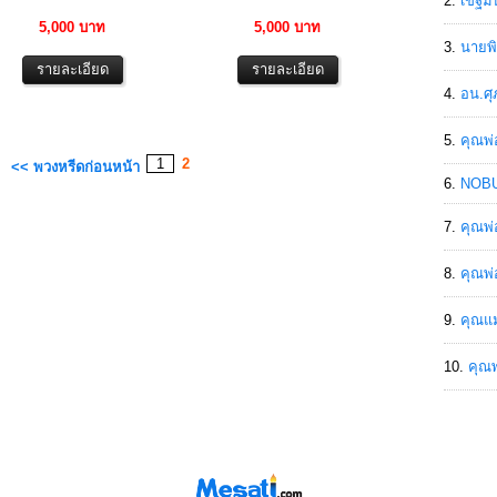
เขฐ์ม
5,000 บาท
5,000 บาท
นายพิ
อน.ศุ
คุณพ่
1
2
<< พวงหรีดก่อนหน้า
NOBU
คุณพ่
คุณพ่
คุณแม
คุณพ