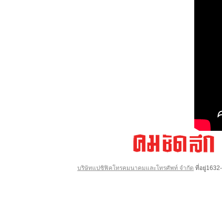
บริษัทแปซิฟิคโทรคมนาคมและโทรศัพท์ จำกัด
ที่อยู่16