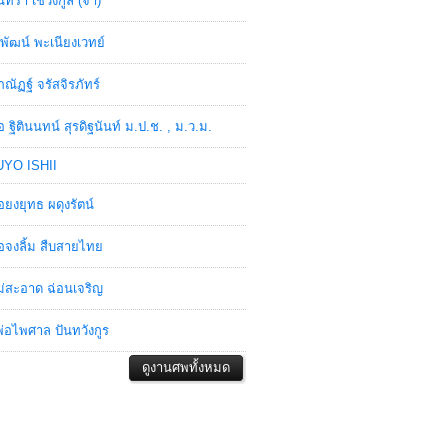
ินทรา เชวงกูล (จ๋า)
พัฒน์ พะเนียงเวทย์
ภณัฏฐ์ จรัสจิรภัทร์
อ ฐิตินนทน์ สุรดิฐนันท์ ม.ป.ช. , ม.ว.ม.
YO ISHII
อยงยุทธ ผดุงรัตน์
อจงลิ้ม สืบสายไทย
่สะอาด ฉ่อนเจริญ
่อไพศาล ปันทวังกูร