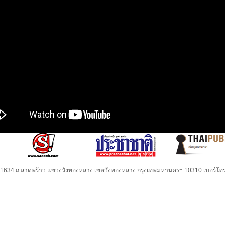
32-1634 ถ.ลาดพร้าว แขวงวังทองหลาง เขตวังทองหลาง กรุงเทพมหานครฯ 10310 เบอร์โทร