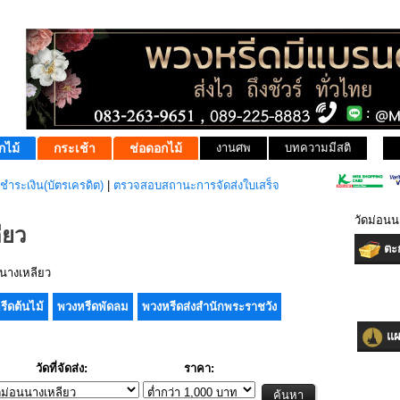
กไม้
กระเช้า
ช่อดอกไม้
งานศพ
บทความมีสติ
ชำระเงิน(บัตรเครดิต)
|
ตรวจสอบสถานะการจัดส่งใบเสร็จ
วัดม่อนน
ียว
ตะก
นางเหลียว
รีดต้นไม้
พวงหรีดพัดลม
พวงหรีดส่งสำนักพระราชวัง
แผน
วัดที่จัดส่ง:
ราคา: