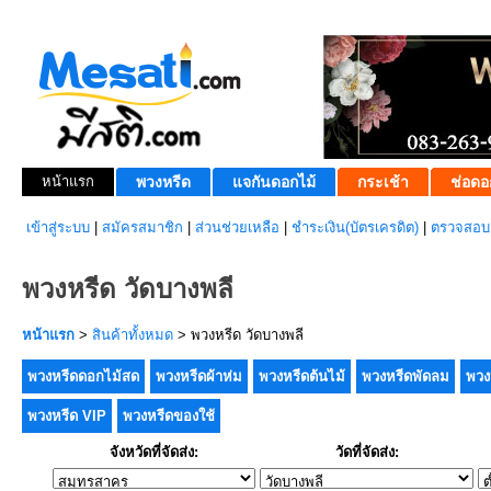
หน้าแรก
พวงหรีด
แจกันดอกไม้
กระเช้า
ช่อดอ
เข้าสู่ระบบ
|
สมัครสมาชิก
|
ส่วนช่วยเหลือ
|
ชำระเงิน(บัตรเครดิต)
|
ตรวจสอบส
พวงหรีด วัดบางพลี
หน้าแรก
>
สินค้าทั้งหมด
> พวงหรีด วัดบางพลี
พวงหรีดดอกไม้สด
พวงหรีดผ้าห่ม
พวงหรีดต้นไม้
พวงหรีดพัดลม
พวง
พวงหรีด VIP
พวงหรีดของใช้
จังหวัดที่จัดส่ง:
วัดที่จัดส่ง: