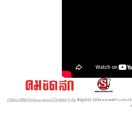
บริษัทแปซิฟิคโทรคมนาคมและโทรศัพท์ จำกัด
ที่อยู่1632-1634 ถ.ลาดพร้าว แขวง