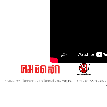
บริษัทแปซิฟิคโทรคมนาคมและโทรศัพท์ จำกัด
ที่อยู่1632-1634 ถ.ลาดพร้าว แขวง