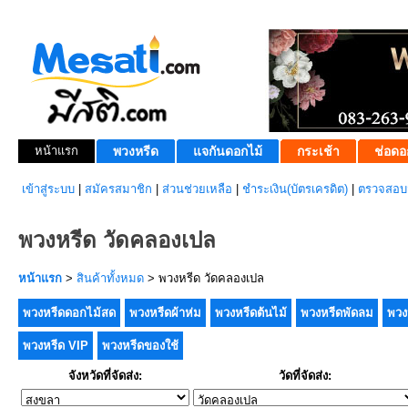
หน้าแรก
พวงหรีด
แจกันดอกไม้
กระเช้า
ช่อดอ
เข้าสู่ระบบ
|
สมัครสมาชิก
|
ส่วนช่วยเหลือ
|
ชำระเงิน(บัตรเครดิต)
|
ตรวจสอบส
พวงหรีด วัดคลองเปล
หน้าแรก
>
สินค้าทั้งหมด
> พวงหรีด วัดคลองเปล
พวงหรีดดอกไม้สด
พวงหรีดผ้าห่ม
พวงหรีดต้นไม้
พวงหรีดพัดลม
พวง
พวงหรีด VIP
พวงหรีดของใช้
จังหวัดที่จัดส่ง:
วัดที่จัดส่ง: