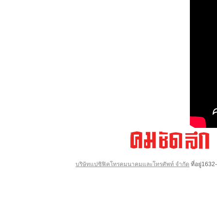
บริษัทแปซิฟิคโทรคมนาคมและโทรศัพท์ จำกัด
ที่อยู่16