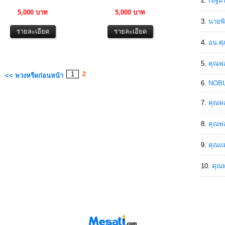
เขฐ์ม
5,000 บาท
5,000 บาท
นายพิ
อน.ศุ
คุณพ่
1
2
<< พวงหรีดก่อนหน้า
NOBU
คุณพ่
คุณพ่
คุณแม
คุณพ