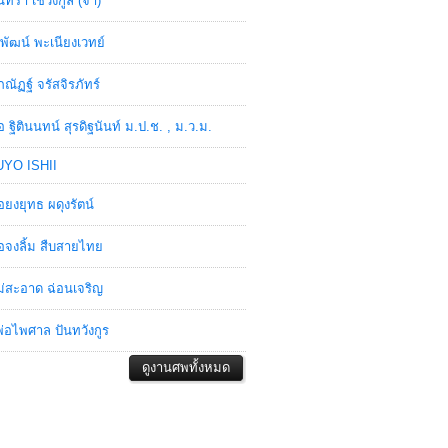
ินทรา เชวงกูล (จ๋า)
พัฒน์ พะเนียงเวทย์
ภณัฏฐ์ จรัสจิรภัทร์
อ ฐิตินนทน์ สุรดิฐนันท์ ม.ป.ช. , ม.ว.ม.
YO ISHII
อยงยุทธ ผดุงรัตน์
อจงลิ้ม สืบสายไทย
่สะอาด ฉ่อนเจริญ
่อไพศาล ปันทวังกูร