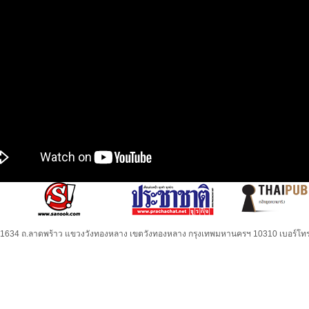
32-1634 ถ.ลาดพร้าว แขวงวังทองหลาง เขตวังทองหลาง กรุงเทพมหานครฯ 10310 เบอร์โทร