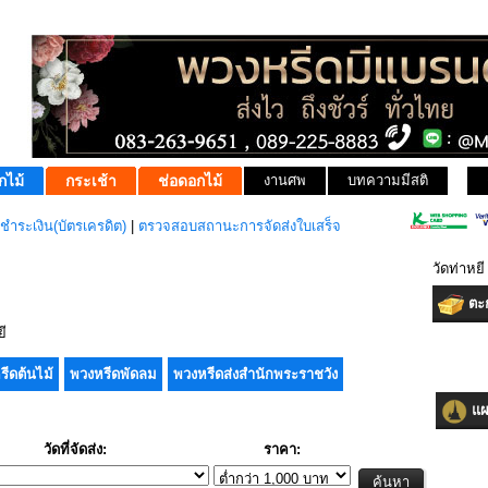
กไม้
กระเช้า
ช่อดอกไม้
งานศพ
บทความมีสติ
ชำระเงิน(บัตรเครดิต)
|
ตรวจสอบสถานะการจัดส่งใบเสร็จ
วัดท่าหย
ตะก
ี
รีดต้นไม้
พวงหรีดพัดลม
พวงหรีดส่งสำนักพระราชวัง
แผน
วัดที่จัดส่ง:
ราคา: