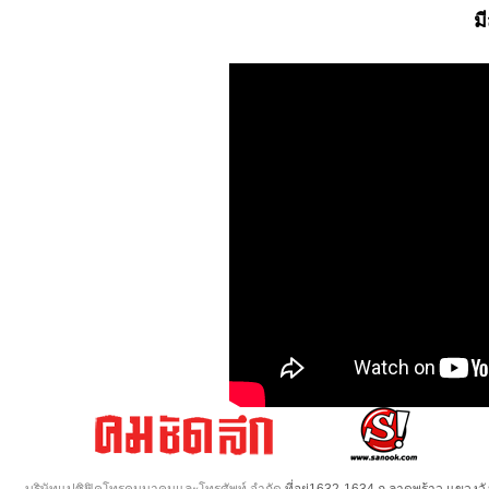
ม
บริษัทแปซิฟิคโทรคมนาคมและโทรศัพท์ จำกัด
ที่อยู่1632-1634 ถ.ลาดพร้าว แขวง