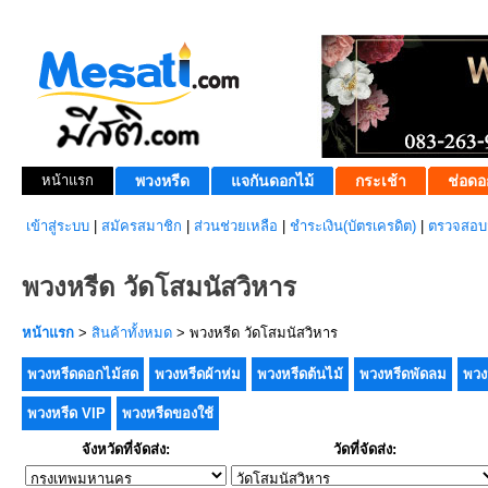
หน้าแรก
พวงหรีด
แจกันดอกไม้
กระเช้า
ช่อดอ
เข้าสู่ระบบ
|
สมัครสมาชิก
|
ส่วนช่วยเหลือ
|
ชำระเงิน(บัตรเครดิต)
|
ตรวจสอบส
พวงหรีด วัดโสมนัสวิหาร
หน้าแรก
>
สินค้าทั้งหมด
> พวงหรีด วัดโสมนัสวิหาร
พวงหรีดดอกไม้สด
พวงหรีดผ้าห่ม
พวงหรีดต้นไม้
พวงหรีดพัดลม
พวง
พวงหรีด VIP
พวงหรีดของใช้
จังหวัดที่จัดส่ง:
วัดที่จัดส่ง: