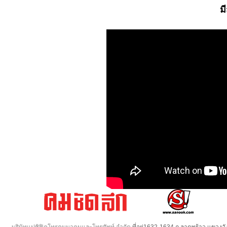
ม
บริษัทแปซิฟิคโทรคมนาคมและโทรศัพท์ จำกัด
ที่อยู่1632-1634 ถ.ลาดพร้าว แขวง