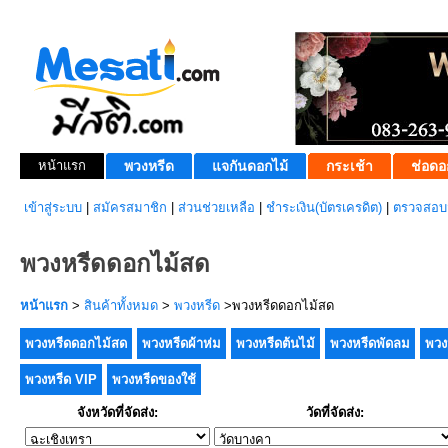
หน้าแรก
พวงหรีด
แจกันดอกไม้
กระเช้า
ช่อดอ
เข้าสู่ระบบ
|
สมัครสมาชิก
|
ส่วนช่วยเหลือ
|
ชำระเงิน(บัตรเครดิต)
|
ตรวจสอบส
พวงหรีดดอกไม้สด
หน้าแรก
>
สินค้าทั้งหมด
>
พวงหรีด
>พวงหรีดดอกไม้สด
พวงหรีดดอกไม้สด
พวงหรีดผ้าห่ม
พวงหรีดต้นไม้
พวงหรีดพัดลม
พวง
พวงหรีด VIP
พวงหรีดของใช้
จังหวัดที่จัดส่ง:
วัดที่จัดส่ง: