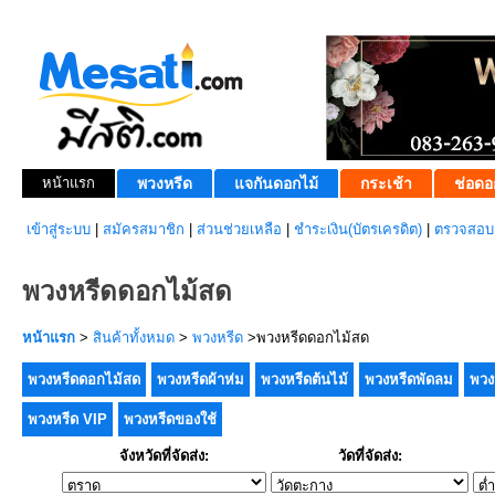
หน้าแรก
พวงหรีด
แจกันดอกไม้
กระเช้า
ช่อดอ
เข้าสู่ระบบ
|
สมัครสมาชิก
|
ส่วนช่วยเหลือ
|
ชำระเงิน(บัตรเครดิต)
|
ตรวจสอบส
พวงหรีดดอกไม้สด
หน้าแรก
>
สินค้าทั้งหมด
>
พวงหรีด
>พวงหรีดดอกไม้สด
พวงหรีดดอกไม้สด
พวงหรีดผ้าห่ม
พวงหรีดต้นไม้
พวงหรีดพัดลม
พวง
พวงหรีด VIP
พวงหรีดของใช้
จังหวัดที่จัดส่ง:
วัดที่จัดส่ง: