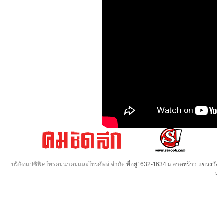
บริษัทแปซิฟิคโทรคมนาคมและโทรศัพท์ จำกัด
ที่อยู่1632-1634 ถ.ลาดพร้าว แขวง