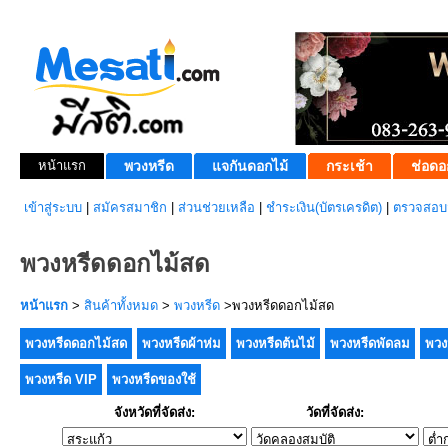
หน้าแรก
พวงหรีด
แจกันดอกไม้
กระเช้า
ช่อดอ
เข้าสู่ระบบ
|
สมัครสมาชิก
|
ส่วนช่วยเหลือ
|
ชำระเงิน(บัตรเครดิต)
|
ตรวจสอบส
พวงหรีดดอกไม้สด
หน้าแรก
>
สินค้าทั้งหมด
>
พวงหรีด
>พวงหรีดดอกไม้สด
พวงหรีดดอกไม้สด
พวงหรีดผ้าห่ม
พวงหรีดต้นไม้
พวงหรีดพัดลม
พวง
พวงหรีด VIP
พวงหรีดของใช้
จังหวัดที่จัดส่ง:
วัดที่จัดส่ง: