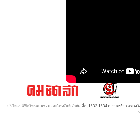
บริษัทแปซิฟิคโทรคมนาคมและโทรศัพท์ จำกัด
ที่อยู่1632-1634 ถ.ลาดพร้าว แขวง