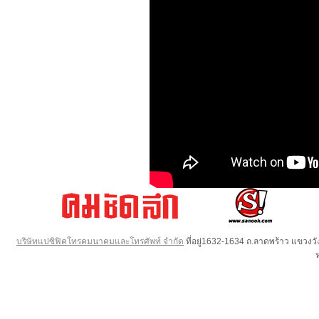
บริษัทแปซิฟิคโทรคมนาคมและโทรศัพท์ จำกัด
ที่อยู่1632-1634 ถ.ลาดพร้าว แขวง