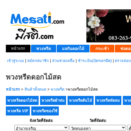
หน้าแรก
พวงหรีด
แจกันดอกไม้
กระเช้า
ช่อดอ
เข้าสู่ระบบ
|
สมัครสมาชิก
|
ส่วนช่วยเหลือ
|
ชำระเงิน(บัตรเครดิต)
|
ตรวจสอบส
พวงหรีดดอกไม้สด
หน้าแรก
>
สินค้าทั้งหมด
>
พวงหรีด
>พวงหรีดดอกไม้สด
พวงหรีดดอกไม้สด
พวงหรีดผ้าห่ม
พวงหรีดต้นไม้
พวงหรีดพัดลม
พวง
พวงหรีด VIP
พวงหรีดของใช้
จังหวัดที่จัดส่ง:
วัดที่จัดส่ง: