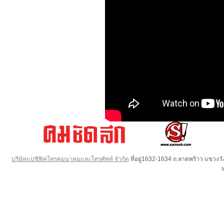
บริษัทแปซิฟิคโทรคมนาคมและโทรศัพท์ จำกัด
ที่อยู่1632-1634 ถ.ลาดพร้าว แขวง