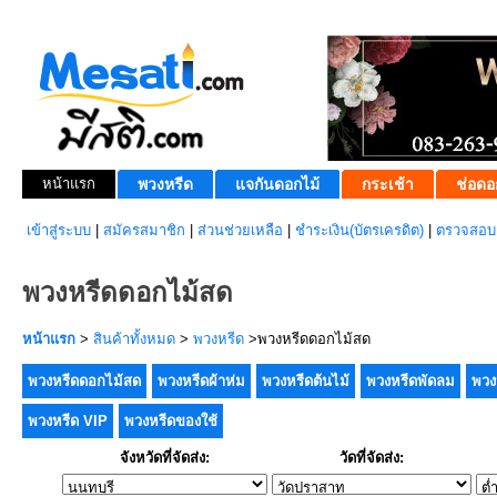
หน้าแรก
พวงหรีด
แจกันดอกไม้
กระเช้า
ช่อดอ
เข้าสู่ระบบ
|
สมัครสมาชิก
|
ส่วนช่วยเหลือ
|
ชำระเงิน(บัตรเครดิต)
|
ตรวจสอบส
พวงหรีดดอกไม้สด
หน้าแรก
>
สินค้าทั้งหมด
>
พวงหรีด
>พวงหรีดดอกไม้สด
พวงหรีดดอกไม้สด
พวงหรีดผ้าห่ม
พวงหรีดต้นไม้
พวงหรีดพัดลม
พวง
พวงหรีด VIP
พวงหรีดของใช้
จังหวัดที่จัดส่ง:
วัดที่จัดส่ง: