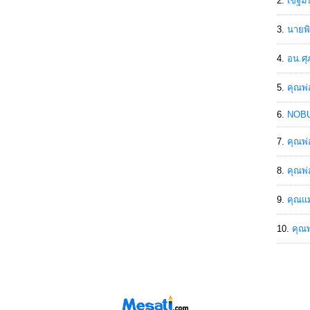
เขฐ์ม
นายพิ
อน.ศุ
คุณพ่
NOBU
คุณพ่
คุณพ่
คุณแม
คุณพ