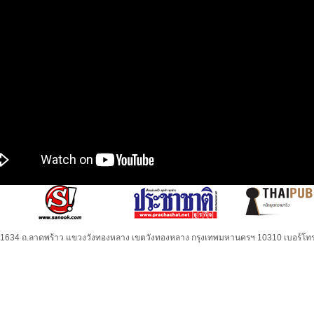
32-1634 ถ.ลาดพร้าว แขวงวังทองหลาง เขตวังทองหลาง กรุงเทพมหานครฯ 10310 เบอร์โทร