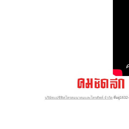
บริษัทแปซิฟิคโทรคมนาคมและโทรศัพท์ จำกัด
ที่อยู่16