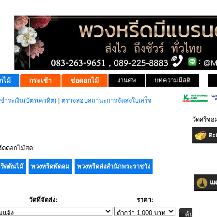
กไม้
กระเช้า
ช่อดอกไม้
งานศพ
บทความมีสติ
ชำระเงิน(บัตรเครดิต)
|
ตรวจสอบสถานะการจัดส่งใบเสร็จ
วัดศรีจ
ตะก
ีดดอกไม้สด
รีดต้นไม้
พวงหรีดพัดลม
พวงหรีดส่งสำนักพระราชวัง
แผน
วัดที่จัดส่ง:
ราคา: