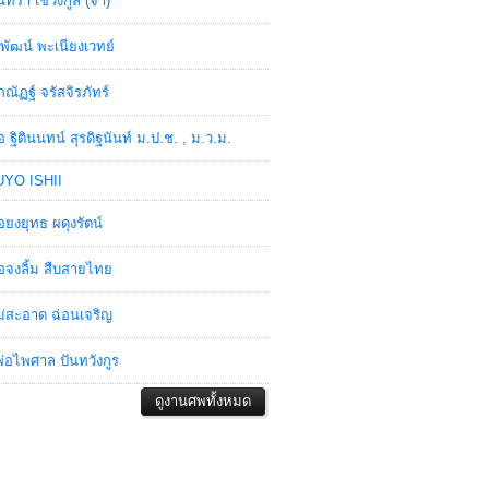
ินทรา เชวงกูล (จ๋า)
พัฒน์ พะเนียงเวทย์
ภณัฏฐ์ จรัสจิรภัทร์
อ ฐิตินนทน์ สุรดิฐนันท์ ม.ป.ช. , ม.ว.ม.
YO ISHII
อยงยุทธ ผดุงรัตน์
อจงลิ้ม สืบสายไทย
่สะอาด ฉ่อนเจริญ
่อไพศาล ปันทวังกูร