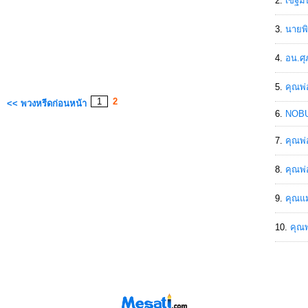
เขฐ์ม
นายพิ
อน.ศุ
คุณพ่
1
2
<< พวงหรีดก่อนหน้า
NOBU
คุณพ่
คุณพ่
คุณแม
คุณพ