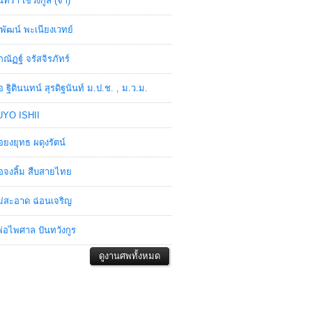
ินทรา เชวงกูล (จ๋า)
พัฒน์ พะเนียงเวทย์
ภณัฏฐ์ จรัสจิรภัทร์
อ ฐิตินนทน์ สุรดิฐนันท์ ม.ป.ช. , ม.ว.ม.
YO ISHII
อยงยุทธ ผดุงรัตน์
อจงลิ้ม สืบสายไทย
่สะอาด ฉ่อนเจริญ
่อไพศาล ปันทวังกูร