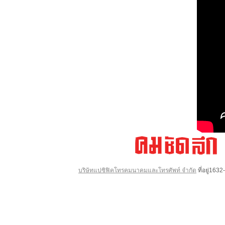
บริษัทแปซิฟิคโทรคมนาคมและโทรศัพท์ จำกัด
ที่อยู่16