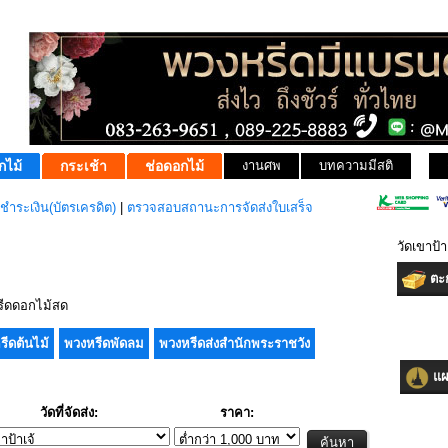
กไม้
กระเช้า
ช่อดอกไม้
งานศพ
บทความมีสติ
ชำระเงิน(บัตรเครดิต)
|
ตรวจสอบสถานะการจัดส่งใบเสร็จ
วัดเขาป้
ตะก
ีดดอกไม้สด
รีดต้นไม้
พวงหรีดพัดลม
พวงหรีดส่งสำนักพระราชวัง
แผน
วัดที่จัดส่ง:
ราคา: