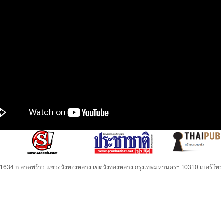
32-1634 ถ.ลาดพร้าว แขวงวังทองหลาง เขตวังทองหลาง กรุงเทพมหานครฯ 10310 เบอร์โทร