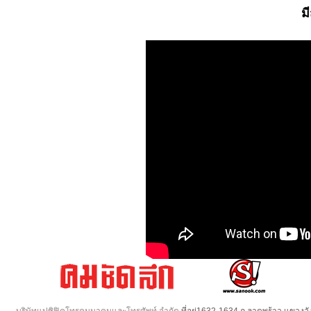
ม
บริษัทแปซิฟิคโทรคมนาคมและโทรศัพท์ จำกัด
ที่อยู่1632-1634 ถ.ลาดพร้าว แขวง