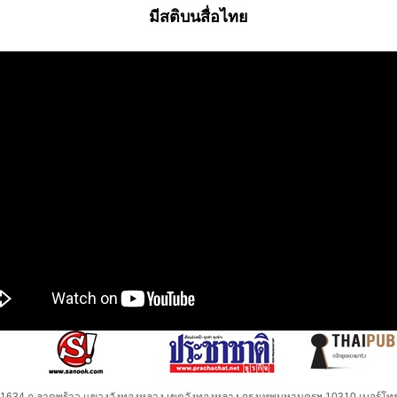
มีสติบนสื่อไทย
32-1634 ถ.ลาดพร้าว แขวงวังทองหลาง เขตวังทองหลาง กรุงเทพมหานครฯ 10310 เบอร์โทร