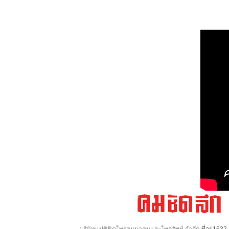
บริษัทแปซิฟิคโทรคมนาคมและโทรศัพท์ จำกัด
ที่อยู่16