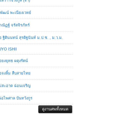
ินทรา เชวงกูล (จ๋า)
พัฒน์ พะเนียงเวทย์
ภณัฏฐ์ จรัสจิรภัทร์
อ ฐิตินนทน์ สุรดิฐนันท์ ม.ป.ช. , ม.ว.ม.
YO ISHII
อยงยุทธ ผดุงรัตน์
อจงลิ้ม สืบสายไทย
่สะอาด ฉ่อนเจริญ
่อไพศาล ปันทวังกูร