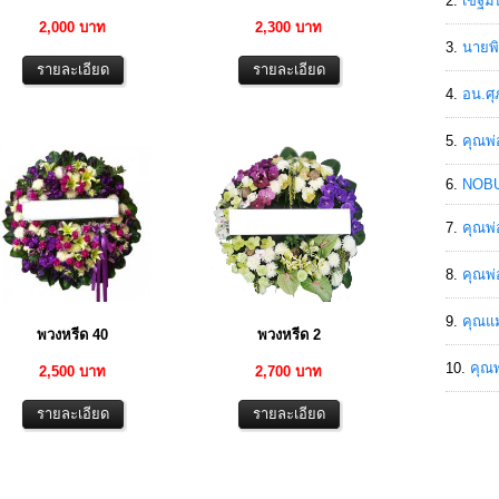
เขฐ์ม
2,000 บาท
2,300 บาท
นายพิ
อน.ศุ
คุณพ่
NOBU
คุณพ่
คุณพ่
คุณแม
พวงหรีด 40
พวงหรีด 2
คุณพ
2,500 บาท
2,700 บาท