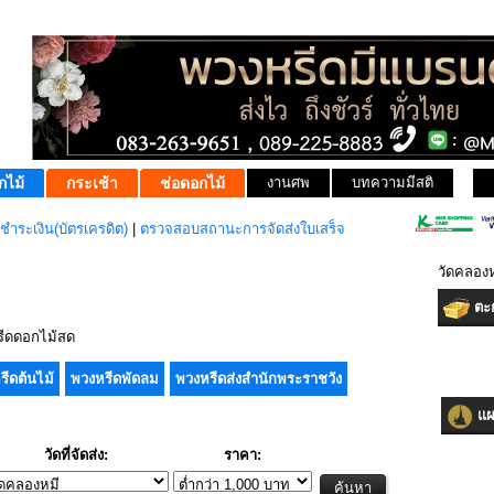
กไม้
กระเช้า
ช่อดอกไม้
งานศพ
บทความมีสติ
ชำระเงิน(บัตรเครดิต)
|
ตรวจสอบสถานะการจัดส่งใบเสร็จ
วัดคลองห
ตะก
ีดดอกไม้สด
รีดต้นไม้
พวงหรีดพัดลม
พวงหรีดส่งสำนักพระราชวัง
แผน
วัดที่จัดส่ง:
ราคา: