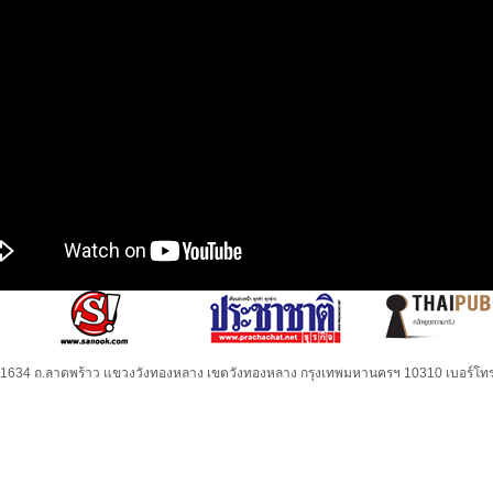
32-1634 ถ.ลาดพร้าว แขวงวังทองหลาง เขตวังทองหลาง กรุงเทพมหานครฯ 10310 เบอร์โทร