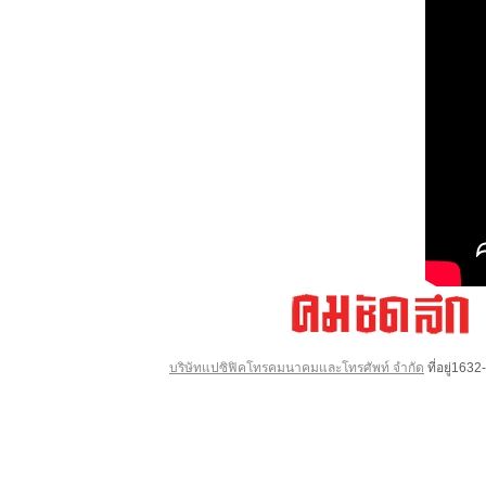
บริษัทแปซิฟิคโทรคมนาคมและโทรศัพท์ จำกัด
ที่อยู่16