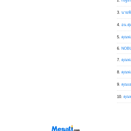
เขฐ์ม
นายพิ
อน.ศุ
คุณพ่
NOBU
คุณพ่
คุณพ่
คุณแม
คุณพ