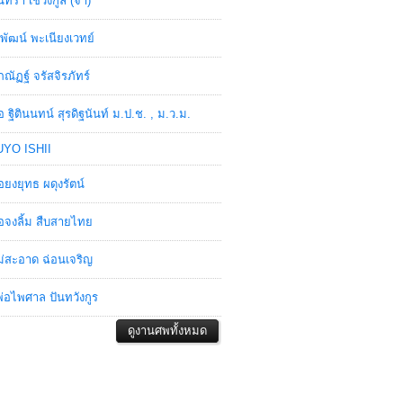
ินทรา เชวงกูล (จ๋า)
พัฒน์ พะเนียงเวทย์
ภณัฏฐ์ จรัสจิรภัทร์
อ ฐิตินนทน์ สุรดิฐนันท์ ม.ป.ช. , ม.ว.ม.
YO ISHII
อยงยุทธ ผดุงรัตน์
อจงลิ้ม สืบสายไทย
่สะอาด ฉ่อนเจริญ
่อไพศาล ปันทวังกูร