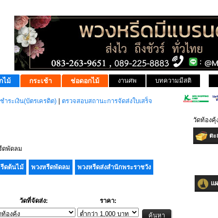
กไม้
กระเช้า
ช่อดอกไม้
งานศพ
บทความมีสติ
ชำระเงิน(บัตรเครดิต)
|
ตรวจสอบสถานะการจัดส่งใบเสร็จ
วัดท้องค
ตะก
ีดพัดลม
รีดต้นไม้
พวงหรีดพัดลม
พวงหรีดส่งสำนักพระราชวัง
แผน
วัดที่จัดส่ง:
ราคา: