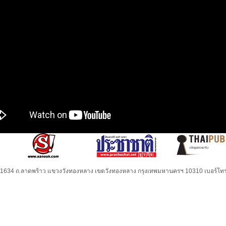
32-1634 ถ.ลาดพร้าว แขวงวังทองหลาง เขตวังทองหลาง กรุงเทพมหานครฯ 10310 เบอร์โทร