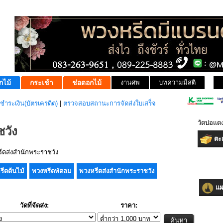
กไม้
กระเช้า
ช่อดอกไม้
งานศพ
บทความมีสติ
ชำระเงิน(บัตรเครดิต)
|
ตรวจสอบสถานะการจัดส่งใบเสร็จ
วัดบ่อแด
วัง
ตะก
ดส่งสำนักพระราชวัง
รีดต้นไม้
พวงหรีดพัดลม
พวงหรีดส่งสำนักพระราชวัง
แผน
วัดที่จัดส่ง:
ราคา: