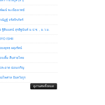
ินทรา เชวงกูล (จ๋า)
พัฒน์ พะเนียงเวทย์
ภณัฏฐ์ จรัสจิรภัทร์
อ ฐิตินนทน์ สุรดิฐนันท์ ม.ป.ช. , ม.ว.ม.
YO ISHII
อยงยุทธ ผดุงรัตน์
อจงลิ้ม สืบสายไทย
่สะอาด ฉ่อนเจริญ
่อไพศาล ปันทวังกูร