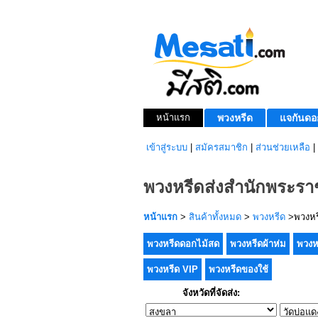
หน้าแรก
พวงหรีด
แจกันดอ
เข้าสู่ระบบ
|
สมัครสมาชิก
|
ส่วนช่วยเหลือ
|
พวงหรีดส่งสำนักพระราช
หน้าแรก
>
สินค้าทั้งหมด
>
พวงหรีด
>พวงหรี
พวงหรีดดอกไม้สด
พวงหรีดผ้าห่ม
พวงห
พวงหรีด VIP
พวงหรีดของใช้
จังหวัดที่จัดส่ง: