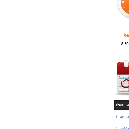
จั
8.30
ประกาศ
คุณแม