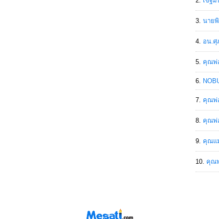
เขฐ์ม
นายพิ
อน.ศุ
คุณพ่
NOBU
คุณพ่
คุณพ่
คุณแม
คุณพ