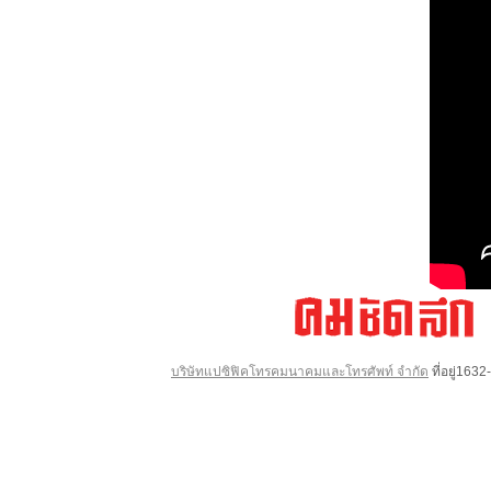
บริษัทแปซิฟิคโทรคมนาคมและโทรศัพท์ จำกัด
ที่อยู่16