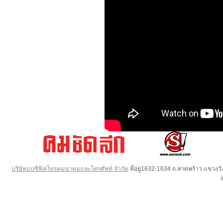
บริษัทแปซิฟิคโทรคมนาคมและโทรศัพท์ จำกัด
ที่อยู่1632-1634 ถ.ลาดพร้าว แขวง