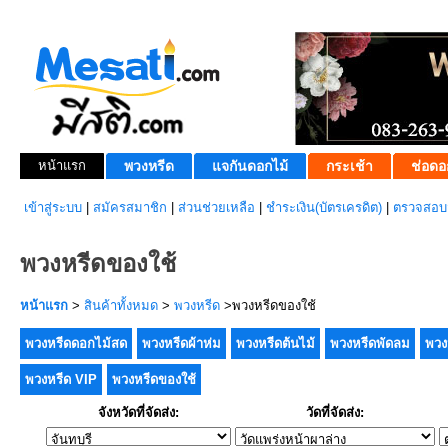
หน้าแรก
พวงหรีด
แจกันดอกไม้
กระเช้า
ช่อดอ
เข้าสู่ระบบ
|
สมัครสมาชิก
|
ส่วนช่วยเหลือ
|
ชำระเงิน(บัตรเครดิต)
|
ตรวจสอบส
พวงหรีดของใช้
หน้าแรก
>
สินค้าทั้งหมด
>
พวงหรีด
>พวงหรีดของใช้
พวงหรีดดอกไม้สด
พวงหรีดผ้าห่ม
พวงหรีดต้นไม้
พวงหรีดพัดลม
พวง
พวงหรีด VIP
พวงหรีดของใช้
จังหวัดที่จัดส่ง:
วัดที่จัดส่ง: