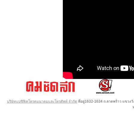
บริษัทแปซิฟิคโทรคมนาคมและโทรศัพท์ จำกัด
ที่อยู่1632-1634 ถ.ลาดพร้าว แขวง