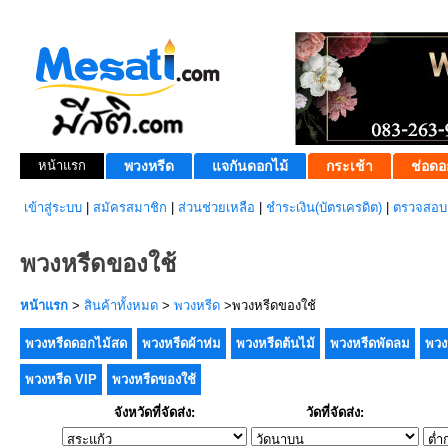
หน้าแรก
พวงหรีด
แจกันดอกไม้
กระเช้า
ช่อดอ
เข้าสู่ระบบ
|
สมัครสมาชิก
|
ส่วนช่วยเหลือ
|
ชำระเงิน(บัตรเครดิต)
|
ตรวจสอบส
พวงหรีดของใช้
หน้าแรก
>
สินค้าทั้งหมด
>
พวงหรีด
>พวงหรีดของใช้
พวงหรีดดอกไม้สด
พวงหรีดผ้าห่ม
พวงหรีดต้นไม้
พวงหรีดพัดลม
พวง
พวงหรีด VIP
พวงหรีดของใช้
จังหวัดที่จัดส่ง:
วัดที่จัดส่ง: