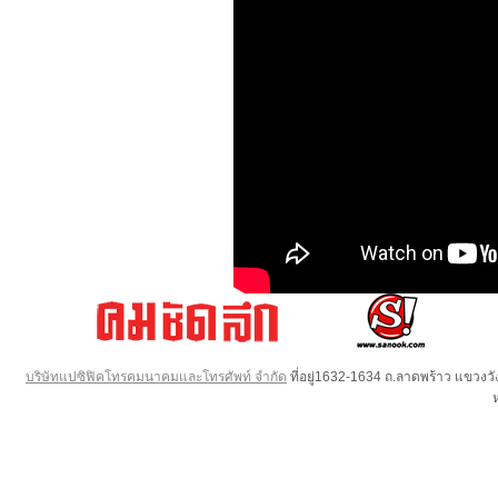
บริษัทแปซิฟิคโทรคมนาคมและโทรศัพท์ จำกัด
ที่อยู่1632-1634 ถ.ลาดพร้าว แขวง