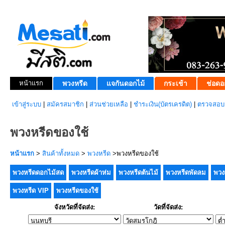
หน้าแรก
พวงหรีด
แจกันดอกไม้
กระเช้า
ช่อดอ
เข้าสู่ระบบ
|
สมัครสมาชิก
|
ส่วนช่วยเหลือ
|
ชำระเงิน(บัตรเครดิต)
|
ตรวจสอบส
พวงหรีดของใช้
หน้าแรก
>
สินค้าทั้งหมด
>
พวงหรีด
>พวงหรีดของใช้
พวงหรีดดอกไม้สด
พวงหรีดผ้าห่ม
พวงหรีดต้นไม้
พวงหรีดพัดลม
พวง
พวงหรีด VIP
พวงหรีดของใช้
จังหวัดที่จัดส่ง:
วัดที่จัดส่ง: