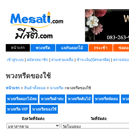
หน้าแรก
พวงหรีด
แจกันดอกไม้
กระเช้า
ช่อดอ
เข้าสู่ระบบ
|
สมัครสมาชิก
|
ส่วนช่วยเหลือ
|
ชำระเงิน(บัตรเครดิต)
|
ตรวจสอบส
พวงหรีดของใช้
หน้าแรก
>
สินค้าทั้งหมด
>
พวงหรีด
>พวงหรีดของใช้
พวงหรีดดอกไม้สด
พวงหรีดผ้าห่ม
พวงหรีดต้นไม้
พวงหรีดพัดลม
พวง
พวงหรีด VIP
พวงหรีดของใช้
จังหวัดที่จัดส่ง:
วัดที่จัดส่ง: