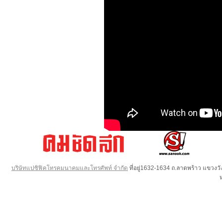
บริษัทแปซิฟิคโทรคมนาคมและโทรศัพท์ จำกัด
ที่อยู่1632-1634 ถ.ลาดพร้าว แขวง