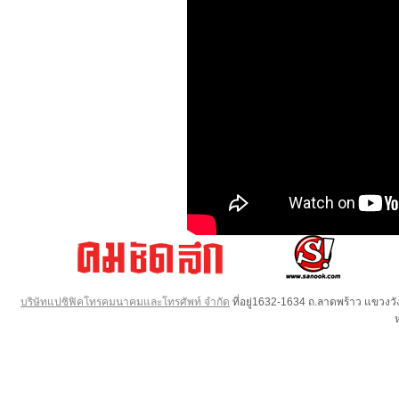
บริษัทแปซิฟิคโทรคมนาคมและโทรศัพท์ จำกัด
ที่อยู่1632-1634 ถ.ลาดพร้าว แขวง