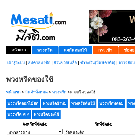
หน้าแรก
พวงหรีด
แจกันดอกไม้
กระเช้า
ช่อดอ
เข้าสู่ระบบ
|
สมัครสมาชิก
|
ส่วนช่วยเหลือ
|
ชำระเงิน(บัตรเครดิต)
|
ตรวจสอบส
พวงหรีดของใช้
หน้าแรก
>
สินค้าทั้งหมด
>
พวงหรีด
>พวงหรีดของใช้
พวงหรีดดอกไม้สด
พวงหรีดผ้าห่ม
พวงหรีดต้นไม้
พวงหรีดพัดลม
พวง
พวงหรีด VIP
พวงหรีดของใช้
จังหวัดที่จัดส่ง:
วัดที่จัดส่ง: