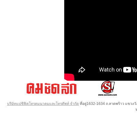
บริษัทแปซิฟิคโทรคมนาคมและโทรศัพท์ จำกัด
ที่อยู่1632-1634 ถ.ลาดพร้าว แขวง