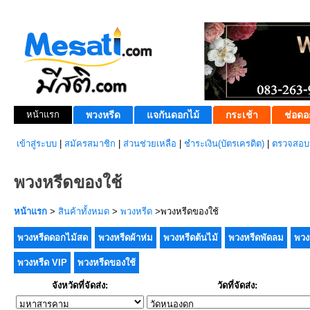
หน้าแรก
พวงหรีด
แจกันดอกไม้
กระเช้า
ช่อดอ
เข้าสู่ระบบ
|
สมัครสมาชิก
|
ส่วนช่วยเหลือ
|
ชำระเงิน(บัตรเครดิต)
|
ตรวจสอบส
พวงหรีดของใช้
หน้าแรก
>
สินค้าทั้งหมด
>
พวงหรีด
>พวงหรีดของใช้
พวงหรีดดอกไม้สด
พวงหรีดผ้าห่ม
พวงหรีดต้นไม้
พวงหรีดพัดลม
พวง
พวงหรีด VIP
พวงหรีดของใช้
จังหวัดที่จัดส่ง:
วัดที่จัดส่ง: