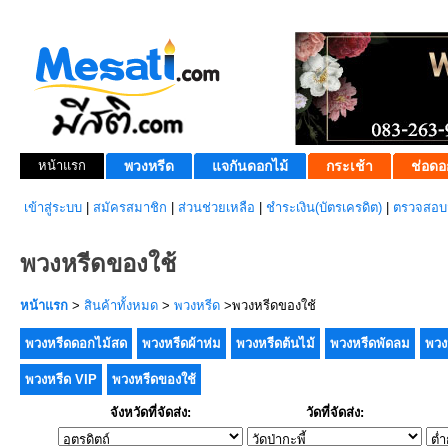
หน้าแรก
พวงหรีด
แจกันดอกไม้
กระเช้า
ช่อดอ
เข้าสู่ระบบ
|
สมัครสมาชิก
|
ส่วนช่วยเหลือ
|
ชำระเงิน(บัตรเครดิต)
|
ตรวจสอบส
พวงหรีดของใช้
หน้าแรก
>
สินค้าทั้งหมด
>
พวงหรีด
>พวงหรีดของใช้
พวงหรีดดอกไม้สด
พวงหรีดผ้าห่ม
พวงหรีดต้นไม้
พวงหรีดพัดลม
พวง
พวงหรีด VIP
พวงหรีดของใช้
จังหวัดที่จัดส่ง:
วัดที่จัดส่ง: