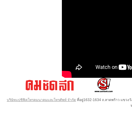
บริษัทแปซิฟิคโทรคมนาคมและโทรศัพท์ จำกัด
ที่อยู่1632-1634 ถ.ลาดพร้าว แขวง