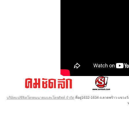
บริษัทแปซิฟิคโทรคมนาคมและโทรศัพท์ จำกัด
ที่อยู่1632-1634 ถ.ลาดพร้าว แขวง