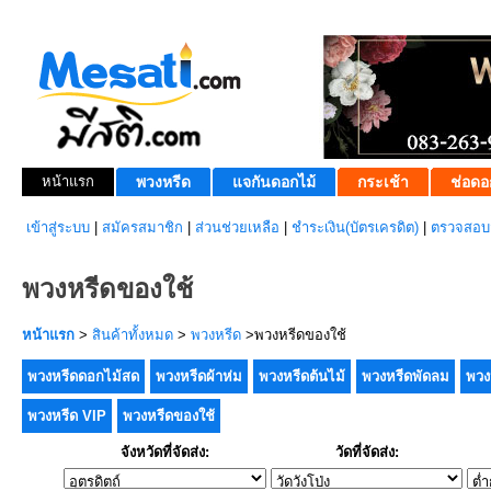
หน้าแรก
พวงหรีด
แจกันดอกไม้
กระเช้า
ช่อดอ
เข้าสู่ระบบ
|
สมัครสมาชิก
|
ส่วนช่วยเหลือ
|
ชำระเงิน(บัตรเครดิต)
|
ตรวจสอบส
พวงหรีดของใช้
หน้าแรก
>
สินค้าทั้งหมด
>
พวงหรีด
>พวงหรีดของใช้
พวงหรีดดอกไม้สด
พวงหรีดผ้าห่ม
พวงหรีดต้นไม้
พวงหรีดพัดลม
พวง
พวงหรีด VIP
พวงหรีดของใช้
จังหวัดที่จัดส่ง:
วัดที่จัดส่ง: